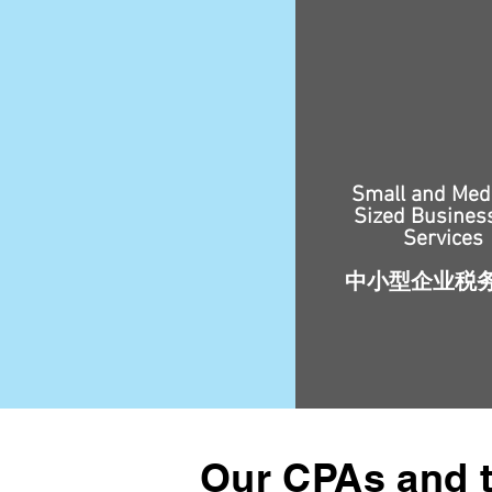
Small and Med
Sized Busines
Services
中小型企业税
Our CPAs and 