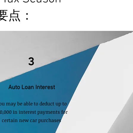
要点：
3
Auto Loan Interest
ou may be able to deduct up to
0,000 in interest payments for
certain new car purchases