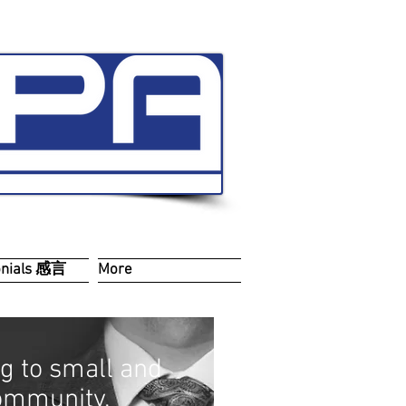
onials 感言
More
g to small and
Community.