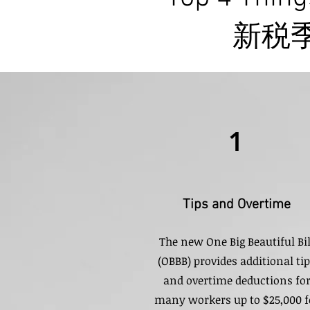
新税
1
Tips and Overtime
The new One Big Beautiful Bil
(OBBB) provides additional ti
and overtime deductions fo
many workers up to $25,000 f